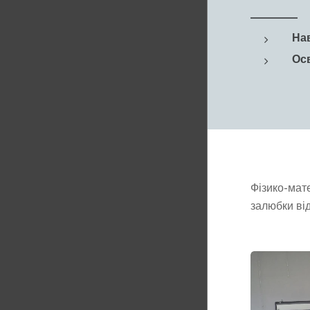
На
Ос
Фізико-мат
залюбки ві