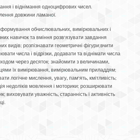
ання і віднімання одноцифрових чисел.
лення довжини ламаної.
формування обчислювальних, вимірювальних і
чних навичок та вміння розв'язувати завдання
их видів; розпізнавати геометричні фігури;вчити
ювати числа і відрізки, додавати та віднімати числа
еходом через десяток; знайомити з величинами,
цями їх вимірювання, вимірювальним приладдям;
ати логічне мислення, увагу, пам'ять, кмітливість;
ція недоліків мовлення і моторики; розширювати
к; виховувати уважність, старанність і активність
ці.