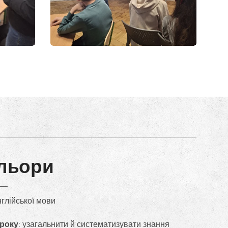
льори
нглійської мови
уроку
: узагальнити й систематизувати знання