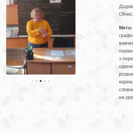
Додав
Обчис
Мета:
графі
вивчен
порівн
з пер
одини
розвив
корек
словни
на уро