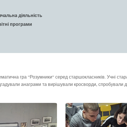
вчальна діяльність
вітні програми
ематична гра "Розумники" серед старшокласників. Учні стар
дгадували анаграми та вирішували кросворди, спробували д