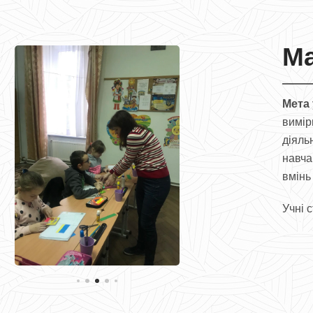
Ма
Мета
вимір
діяль
навча
вмінь
Учні 