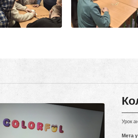
Ко
Урок а
Мета 