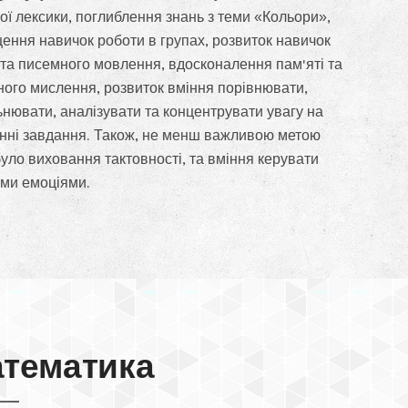
ої лексики, поглиблення знань з теми «Кольори»,
ення навичок роботи в групах, розвиток навичок
 та писемного мовлення, вдосконалення пам'яті та
ного мислення, розвиток вміння порівнювати,
ьнювати, аналізувати та концентрувати увагу на
нні завдання. Також, не менш важливою метою
було виховання тактовності, та вміння керувати
ми емоціями.
тематика