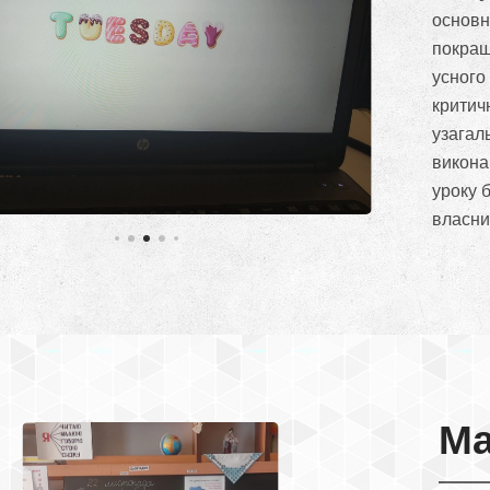
основн
покращ
усного
критич
узагал
викона
уроку 
власни
Ма