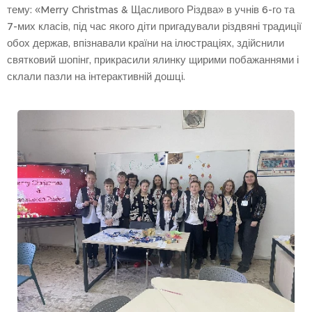
тему: «Merry Christmas & Щасливого Різдва» в учнів 6-го та
7-мих класів, під час якого діти пригадували різдвяні традиції
обох держав, впізнавали країни на ілюстраціях, здійснили
святковий шопінг, прикрасили ялинку щирими побажаннями і
склали пазли на інтерактивній дошці.