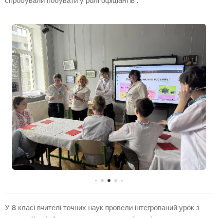
спробували побувати у ролі офіціантів .
У 8 класі вчителі точних наук провели інтегрований урок з