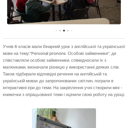
Учнів 6 класів мали бінарний урок з англійської та української
мови на тему:"Personal pronons. Особові займенники", де
співставляли особові займенники, співвідносили їх з
малюнками, визначали різницю у використанні деяких слів.
Також підбирали відповідні речення на англійській та
українській мовах до запропонованих світлин, пограли в
інтерактивні ігри до теми. На закріплення учні створили міні -
книжечки з опрацьованої теми і оцінили свою роботу на уроці.