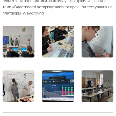
геометрії та інформатики,на якому учні закріпили знання з
теми «Властивості чотирикутників"та пройшли тестування на
платформі Wayground.