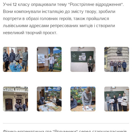
Учні 12 класу опрацювали тему "Розстріляне відродження".
Вони компонували інсталяцію до змісту твору, зробили
портрети в образі головних героїв, також пройшлися
львівськими адресами репресованих митців і створили
невеликий творчий проєкт.
Фізико-математична гра "Розумники" серед старшокласників.