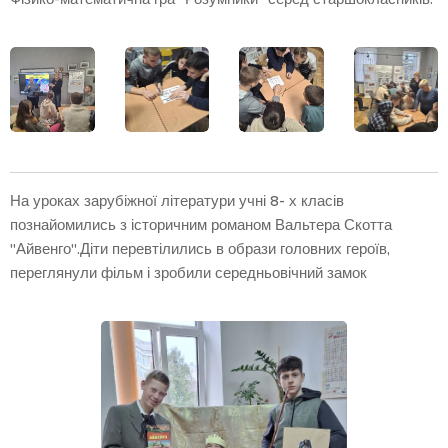
На уроках зарубіжної літератури учні 8- х класів
познайомились з історичним романом Вальтера Скотта
"Айвенго".Діти перевтілились в образи головних героїв,
переглянули фільм і зробили середньовічний замок