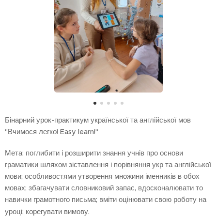
Бінарний урок-практикум української та англійської мов
"Вчимося легко! Easy learn!"
Мета: поглибити і розширити знання учнів про основи
граматики шляхом зіставлення і порівняння укр та англійської
мови;
особливостями утворення множини іменників в обох
мовах;
збагачувати словниковий запас, вдосконалювати то
навички грамотного письма;
вміти оцінювати свою роботу на
уроці;
корегувати вимову.