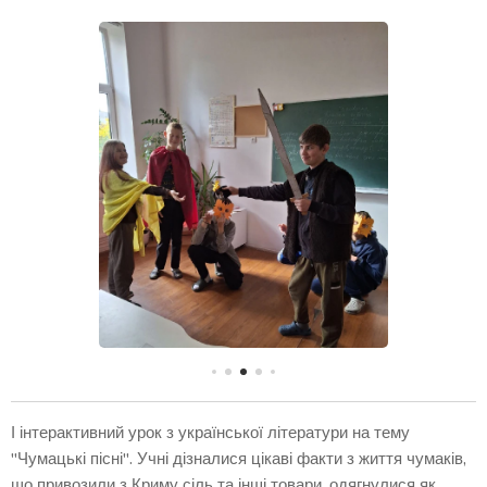
І інтерактивний урок з української літератури на тему
"Чумацькі пісні". Учні дізналися цікаві факти з життя чумаків,
що привозили з Криму сіль та інші товари, одягнулися як