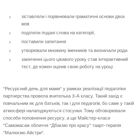
зіставляли і порівнювали граматичні основи двох
мов
поділяли подані слова на категорії,
поставили запитання
утворювали множину іменників та визначали роди.
закінченні цього цікавого уроку став інтерактивний
тест, де кожен оцінив свою роботу на уроці.
"Ресурсний день для мами" у рамках реалізації педагогіки
партнерства провела вчителька 3-А класу. Такий захід є
повчальним як для батьків, так і для педагогів, бо саме у такій
атмосфері налагоджуються стосунки. Тому обговорювали
способи поповнення ресурсу, а ще Майстер-класи
"Самомасаж обличчя "Дбаємо про красу" таарт-терапія
"Малюємо Айстри".