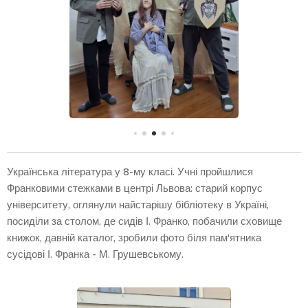
Українська література у 8-му класі. Учні пройшлися
Франковими стежками в центрі Львова: старий корпус
університету, оглянули найстарішу бібліотеку в Україні,
посиділи за столом, де сидів І. Франко, побачили сховище
книжок, давній каталог, зробили фото біля пам'ятника
сусідові І. Франка - М. Грушевському.