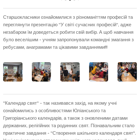
Старшокласники ознайомилися з різноманіттям професій та
переглянути презентацію "У світі сучасних професій", адже
незабаром їм доведеться робити свій вибір. А щоб навчання
було веселішим - учням запропонували командні змагання з
ребусами, анаграмами та цікавими завданнями!!!
"Календар свят" - так називався захід, на якому учні
ознайомились з особливостями Юліанського та
Григоріанського календарів, а також з оновленими датами
державних, релігійних та родинних свят. Пізнавальним стало
практичне завдання - "Створення шкільного календаря свят".