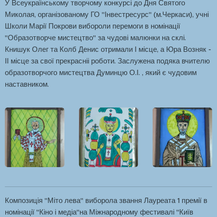
У Всеукраїнському творчому конкурсі до Дня Святого
Миколая, організованому ГО "Інвестресурс" (м.Черкаси), учні
Школи Марії Покрови вибороли перемоги в номінації
"Образотворче мистецтво" за чудові малюнки на склі.
Книшук Олег та Колб Денис отримали І місце, а Юра Возняк -
ІІ місце за свої прекрасніі роботи. Заслужена подяка вчителю
образотворчого мистецтва Думинцю О.І. , який є чудовим
наставником.
Композиція "Міто лева" виборола звання Лауреата 1 премії в
номінації "Кіно і медіа"на Міжнародному фестивалі "Київ