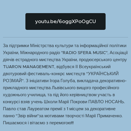
youtu.be/6oggXPoOgCU
За підтримки Міністрства культури та інформаційної політики
України, Міжнародного радіо "RADIO SFERA MUSIC", Асоціації
діячів естрадного мистецтва України, продюсерського центру
TUARON MANAGEMENT, відбувся ІІ Всеукраїнський
двотуровий фестиваль-конкрс мистецтв "УКРАЇНСЬКИЙ
РОЗМАЙ". З ініціативи Ігора Голуба, викладача декоративно-
прикладного мистецтва Львівського вищого професійного
художнього училища, та під його керівництвом участь в
конкурсі взяв учень Школи Марії Покрови ПАВЛО НОСАНЬ.
Павло став Лауреатом премії з 1 місцем за декоративне
панно "Звір війни"за мотивами творчості Марії Примаченко.
Пишаємося і вітаємо з перемогою!!!