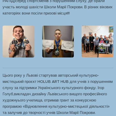
РАПІД)серед спортсменів з порушенням слуху, де брали
участь молоді шахісти Школи Марії Покрови. В різних вікових
категоріях вони посіли призові місця!!!
Цього року у Львові стартував авторський культурно-
мистецький проєкт HOLUB ART HUB для учнів з порушенням
слуху за підтримки Українського культурного фонду. Ігор
Голуб,викладач дизайну Львівського вищого професійного
художнуього училища, отримав грант за конкурсною
програмою «Відновлення культурно-мистецької діяльності»
та залучив до творчості учнів Школи Марії Покрови.