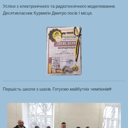
Успіхи з електронічного та радіотехнічного моделювання.
Десятикласник Курмигін Дмитро посів І місце.
Першість школи з шахів. Готуємо майбутніх чемпіонів!!!