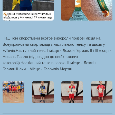
Наші юні спорстмени вкотре вибороли призові місця на
Всеукраїнській спартакіаді з настільного тенісу та шахів у
м.Тячів.Настільний теніс: І місце - Ложкін Герман, ІІ і ІІІ місця -
Носань Павло (відповідно до своїх вікових
категорій).Настільний теніс в парах- ІІ місце - Ложкін
Герман.Шахи: І Місце - Гаврилів Мар'ян.