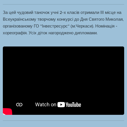
За цей чудовий таночок учні 2-х класів отримали ІІІ місце на
Всеукраїнському творчому конкурсі до Дня Святого Миколая,
організованому ГО "Інвестресурс" (м.Черкаси). Номінація -
хореографія. Усіх діток нагороджено дипломами.