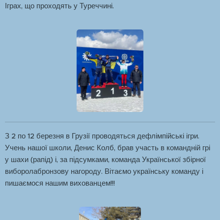
Іграх, що проходять у Туреччині.
З 2 по 12 березня в Грузії проводяться дефлімпійські ігри.
Учень нашої школи, Денис Колб, брав участь в командній грі
у шахи (рапід) і, за підсумками, команда Української збірної
виборолабронзову нагороду. Вітаємо українську команду і
пишаємося нашим вихованцем!!!