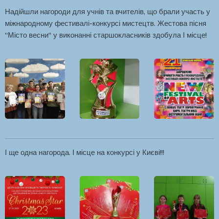
Надійшли нагороди для учнів та вчителів, що брали участь у
міжнародному фестивалі-конкурсі мистецтв. Жестова пісня
"Місто весни" у виконанні старшокласників здобула І місце!
І ще одна нагорода. І місце на конкурсі у Києві!!!