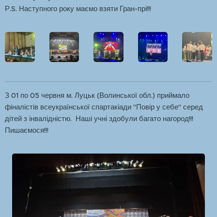
Р.S. Наступного року маємо взяти Гран-прі!!!
З 01 по 05 червня м. Луцьк (Волинської обл.) приймало
фіналістів всеукраїнської спартакіади "Повір у себе" серед
дітей з інвалідністю. Наші учні здобули багато нагород!!!
Пишаємося!!!