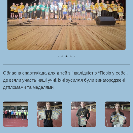
Обласна спартакіада для дітей з інвалідністю "Повір у себе",
де взяли участь наші учні. Їхні зусилля були винагороджені
дтпломами та медалями.