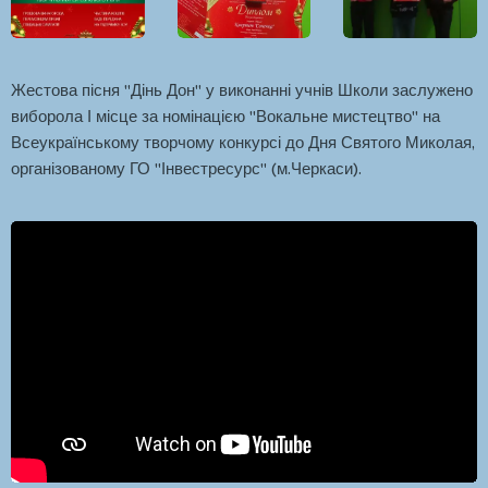
Жестова пісня "Дінь Дон" у виконанні учнів Школи заслужено
виборола І місце за номінацією "Вокальне мистецтво" на
Всеукраїнському творчому конкурсі до Дня Святого Миколая,
організованому ГО "Інвестресурс" (м.Черкаси).