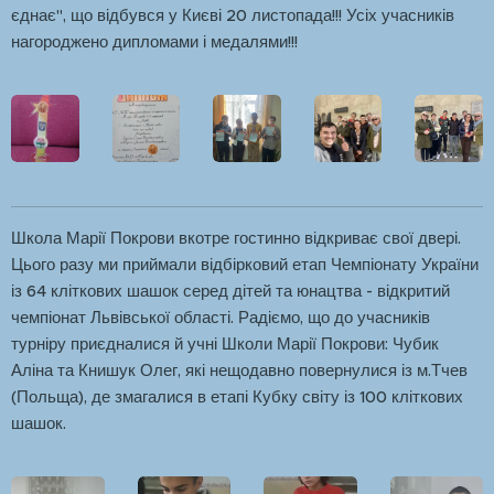
єднає", що відбувся у Києві 20 листопада!!! Усіх учасників
нагороджено дипломами і медалями!!!
Школа Марії Покрови вкотре гостинно відкриває свої двері.
Цього разу ми приймали відбірковий етап Чемпіонату України
із 64 кліткових шашок серед дітей та юнацтва - відкритий
чемпіонат Львівської області. Радіємо, що до учасників
турніру приєдналися й учні Школи Марії Покрови: Чубик
Аліна та Книшук Олег, які нещодавно повернулися із м.Тчев
(Польща), де змагалися в етапі Кубку світу із 100 кліткових
шашок.