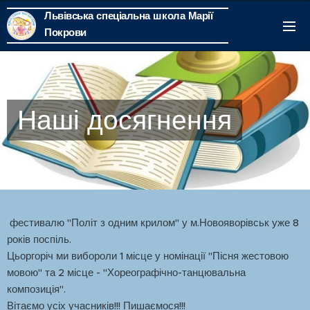
Львівська спеціальна школа Марії
Покрови
Наші досягнення
фестивалю "Політ з одним крилом" у м.Новояворівськ уже 8
років поспіль.
Цьоргоріч ми вибороли 1 місце у номінації "Пісня жестовою
мовою" та 2 місце - "Хореографічно-танцювальна
композиція".
Вітаємо усіх учасників!!! Пишаємося!!!